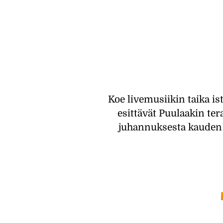
Koe livemusiikin taika is
esittävät Puulaakin ter
juhannuksesta kauden p