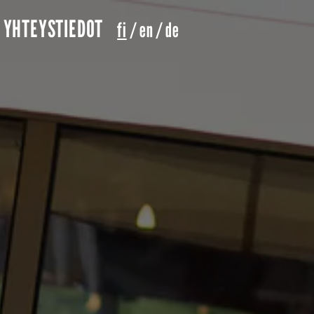
YHTEYSTIEDOT
fi
/
en
/
de