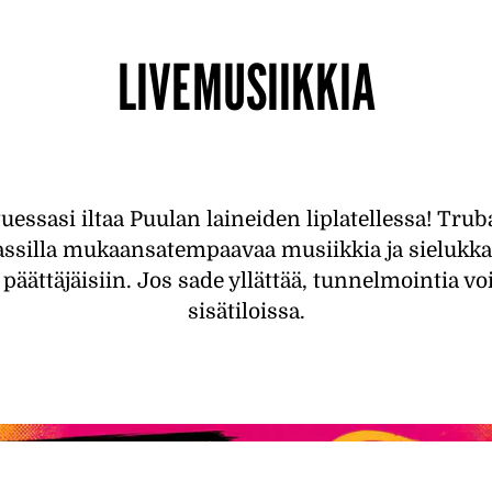
LIVEMUSIIKKIA
tuessasi iltaa Puulan laineiden liplatellessa! Trub
assilla mukaansatempaavaa musiikkia ja sielukkai
äättäjäisiin. Jos sade yllättää, tunnelmointia voi
sisätiloissa.